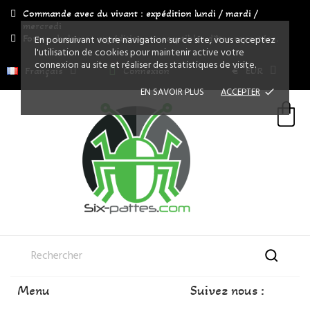
Commande avec du vivant : expédition lundi / mardi /
mercredi
Fortes chaleurs : expéditions susceptibles d'être reportées.
En poursuivant votre navigation sur ce site, vous acceptez
l'utilisation de cookies pour maintenir active votre
connexion au site et réaliser des statistiques de visite.
Français
Connexion
€
EUR
EN SAVOIR PLUS
ACCEPTER
done
Menu
Suivez nous :