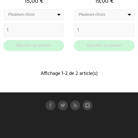
Prix
Prix
15,00 €
19,00 €
Plusieurs choix
Plusieurs choix
disponibles
disponibles
Ajouter au panier
Ajouter au panier
Affichage 1-2 de 2 article(s)