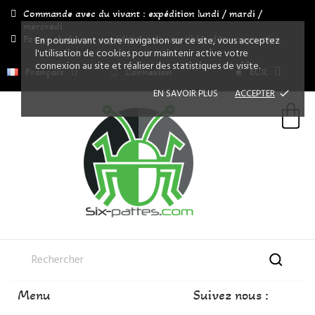
Commande avec du vivant : expédition lundi / mardi /
mercredi
Fortes chaleurs : expéditions susceptibles d'être reportées.
En poursuivant votre navigation sur ce site, vous acceptez
l'utilisation de cookies pour maintenir active votre
connexion au site et réaliser des statistiques de visite.
Français
Connexion
€
EUR
EN SAVOIR PLUS
ACCEPTER
done
Menu
Suivez nous :